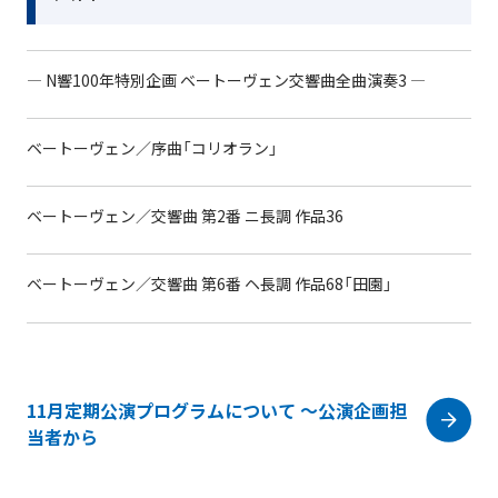
― N響100年特別企画 ベートーヴェン交響曲全曲演奏3 ―
ベートーヴェン／序曲「コリオラン」
ベートーヴェン／交響曲 第2番 ニ長調 作品36
ベートーヴェン／交響曲 第6番 ヘ長調 作品68「田園」
11月定期公演プログラムについて ～公演企画担
当者から