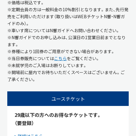
※価格は税込です。
※定期会員の方は一般料金の10%割引となります。また、先行発
売をご利用いただけます（取り扱いはWEBチケットN響・N響ガ
イドのみ）。
※車いす席についてはN響ガイドへお問い合わせください。
※
N
響ガイドでのお申し込みは、公演日の
1
営業日前までとなり
ます。
※券種により1回券のご用意ができない場合があります。
※当日券販売については
こちら
をご覧ください。
※未就学児のご入場はお断りしています。
※開場前に屋内でお待ちいただくスペースはございません。ご
了承ください。
ユースチケット
29歳以下の方へのお得なチケットです。
（要登録）
詳細はこちら