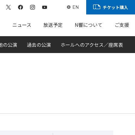
チケット購入
EN
ト
ニュース
放送予定
N響について
ご支援
地の公演
過去の公演
ホールへのアクセス／座席表