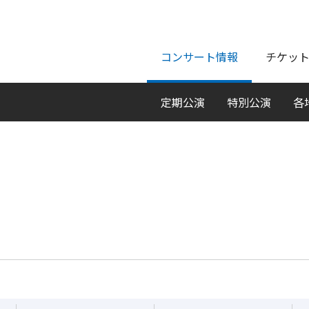
ページの本文へ
コンサート情報
チケッ
定期公演
特別公演
各