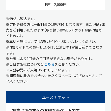
2,000円
※価格は税込です。
※定期会員の方は一般料金の10%割引となります。また、先行発
売をご利用いただけます（取り扱いはWEBチケットN響・N響ガ
イドのみ）。
※車いす席についてはN響ガイドへお問い合わせください。
※
N
響ガイドでのお申し込みは、公演日の
1
営業日前までとなり
ます。
※券種により1回券のご用意ができない場合があります。
※当日券販売については
こちら
をご覧ください。
※未就学児のご入場はお断りしています。
※開場前に屋内でお待ちいただくスペースはございません。ご
了承ください。
ユースチケット
29歳以下の方へのお得なチケットです。