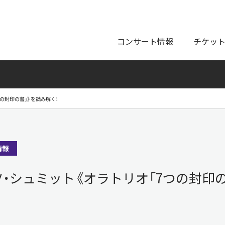
ページの本文へ
コンサート情報
チケッ
つの封印の書」》を読み解く！
情報
ツ・シュミット《オラトリオ「7つの封印