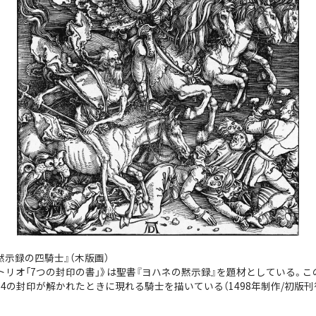
黙示録の四騎士』（木版画）
トリオ「7つの封印の書」》は聖書『ヨハネの黙示録』を題材としている。こ
第4の封印が解かれたときに現れる騎士を描いている（1498年制作/初版刊