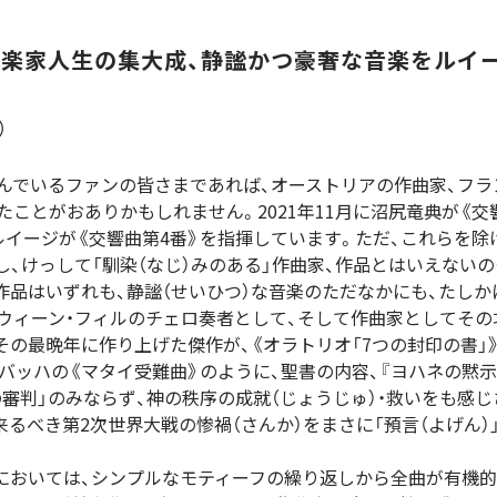
楽家人生の集大成、静謐かつ豪奢な音楽をルイ
）
んでいるファンの皆さまであれば、オーストリアの作曲家、フランツ
れたことがおありかもしれません。2021年11月に沼尻竜典が《交
・ルイージが《交響曲第4番》を指揮しています。ただ、これらを除
し、けっして「馴染（なじ）みのある」作曲家、作品とはいえない
作品はいずれも、静謐（せいひつ）な音楽のただなかにも、たし
ウィーン・フィルのチェロ奏者として、そして作曲家としてその
の最晩年に作り上げた傑作が、《オラトリオ「7つの封印の書」》（
・バッハの《マタイ受難曲》のように、聖書の内容、『ヨハネの黙
の審判」のみならず、神の秩序の成就（じょうじゅ）・救いをも感
来るべき第2次世界大戦の惨禍（さんか）をまさに「預言（よげん）
においては、シンプルなモティーフの繰り返しから全曲が有機