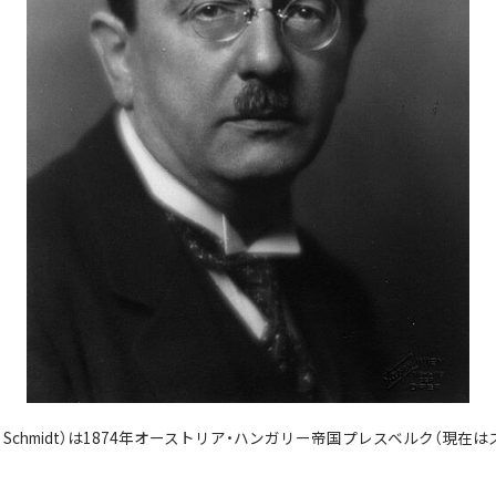
z Schmidt）は1874年オーストリア・ハンガリー帝国プレスベルク（現