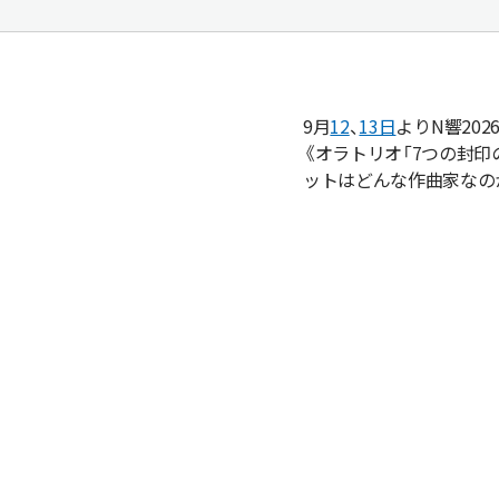
9月
12
、
13日
よりN響20
《オラトリオ「7つの封印
ットはどんな作曲家なの