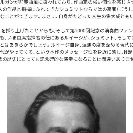
ルガンが前奏曲風に扱われており、作曲家の強い個性を感じさ
スの作品と指揮にふれてきたシュミットならではの豪奢（ごうし
しむことができます。まさに、自身がたどった人生の集大成とも
番》を採り上げたことからも、そして第2000回記念の演奏曲フ
も、いま首席指揮者の任にあるルイージが、シュミット、そして
とはあきらかでしょう。ルイージ自身、混迷の度を深める現代に
代がやってくる、という本作のメッセージ性を身近に感じ、N
響の歴史にとっても記念碑的な演奏になることは間違いありま