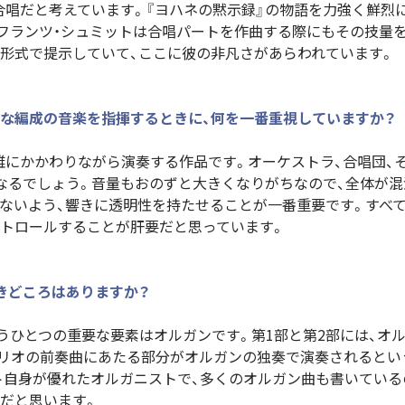
唱だと考えています。『ヨハネの黙示録』の物語を力強く鮮烈
フランツ・シュミットは合唱パートを作曲する際にもその技量
形式で提示していて、ここに彼の非凡さがあらわれています。
な編成の音楽を指揮するときに、何を一番重視していますか？
にかかわりながら演奏する作品です。オーケストラ、合唱団、
なるでしょう。音量もおのずと大きくなりがちなので、全体が混
ないよう、響きに透明性を持たせることが一番重要です。すべて
トロールすることが肝要だと思っています。
きどころはありますか？
うひとつの重要な要素はオルガンです。第1部と第2部には、オ
リオの前奏曲にあたる部分がオルガンの独奏で演奏されるとい
ト自身が優れたオルガニストで、多くのオルガン曲も書いている
だと思います。