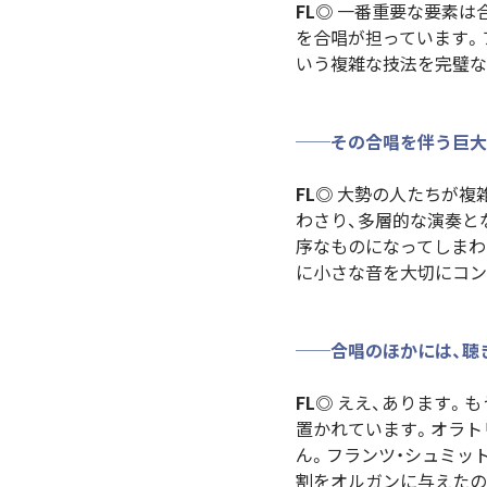
FL◎
一番重要な要素は合
を合唱が担っています。
いう複雑な技法を完璧な
──その合唱を伴う巨大
FL◎
大勢の人たちが複雑
わさり、多層的な演奏と
序なものになってしまわ
に小さな音を大切にコン
──合唱のほかには、聴
FL◎
ええ、あります。も
置かれています。オラト
ん。フランツ・シュミッ
割をオルガンに与えたの