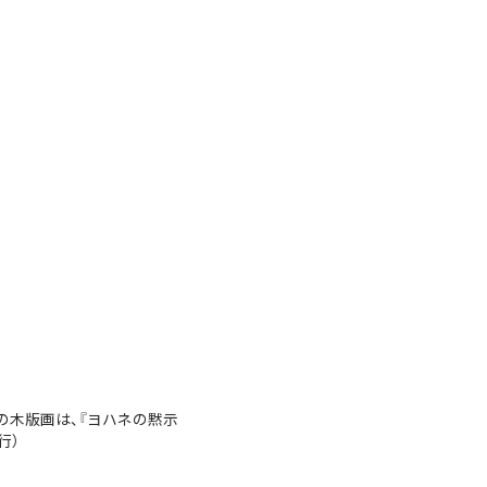
の木版画は、『ヨハネの黙示
行）