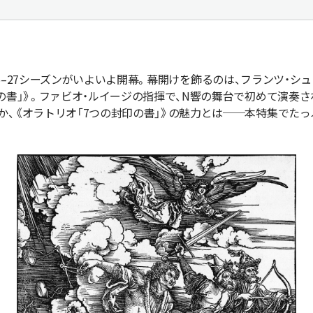
26–27シーズンがいよいよ開幕。幕開けを飾るのは、フランツ・シ
の書」》。ファビオ・ルイージの指揮で、N響の舞台で初めて演奏さ
か、《オラトリオ「7つの封印の書」》の魅力とは──本特集でた