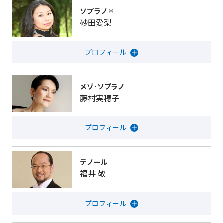
ソプラノ※
砂田愛梨
メゾ･ソプラノ
藤村実穂子
テノール
福井 敬