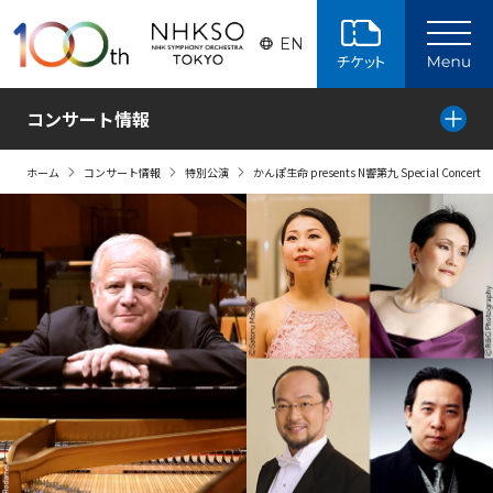
ページの本文へ
EN
コンサート情報
ホーム
コンサート情報
特別公演
かんぽ生命 presents N響第九 Special Concert