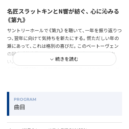
名匠スラットキンとN響が紡ぐ、 心に沁みる
《第九》
サントリーホールで《第九》を聴いて、一年を振り返りつ
つ、翌年に向けて気持ちを新たにする。慌ただしい年の
瀬にあって、これは格別の喜びだ。このベートーヴェン
の記念碑的大作は、なんど聴いても色褪せることがな
続きを読む
い。
今回のN響「第九」を指揮するのは、アメリカのレナード・
スラットキン。N響とは1984年以来、くりかえし共演を
重ねてきた名匠である。スラットキンはオーケストラを
知り尽くした指揮者だ。音楽一家に生まれ、早くから指
揮者としての経験を積み、やがて音楽監督を務めたセン
PROGRAM
曲目
トルイス交響楽団を全米屈指の水準まで高めた。
常にオーケストラから明瞭なサウンドを引き出し、自然
な語り口で作品本来の姿を伝えることができる名指揮者