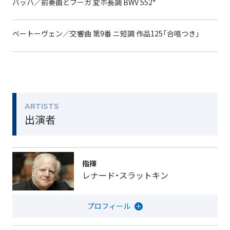
バッハ／前奏曲とフーガ 変ホ長調 BWV 552*
である。加えて、温かみのある音楽が持ち味。心に沁みる
《第九》を期待したい。
声楽陣も強力だ。中村恵理のソプラノ、藤村実穂子のメ
ベートーヴェン／交響曲 第9番 ニ短調 作品125「合唱つき」
ゾ・ソプラノ、福井敬のテノール、甲斐栄次郎のバリトン
という豪華独唱陣に、新国立劇場合唱団が加わる。第4楽
章の〈歓喜の歌〉が高らかに鳴り響くことだろう。
そして、本公演では《第九》に先立って、日本を代表する
オルガニストの1人、近藤岳を迎えてバッハの壮麗な作
ARTISTS
品が演奏される。サントリーホールが誇るオルガンの輝
出演者
かしい音色を堪能したい。
飯尾洋一（音楽ジャーナリスト）
指揮
レナード・スラットキン