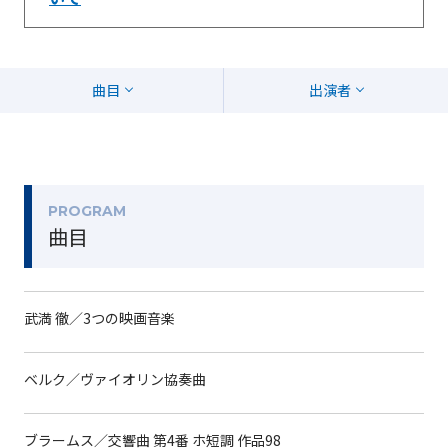
曲目
出演者
PROGRAM
曲目
武満 徹／3つの映画音楽
ベルク／ヴァイオリン協奏曲
ブラームス／交響曲 第4番 ホ短調 作品98