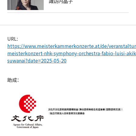
諏訪内晶子
URL:
https://www.meisterkammerkonzerte.at/de/veranstaltu
meisterkonzert-nhk-symphony-orchestra-fabio-luisi-aki
suwanai?date=2025-05-20
助成：