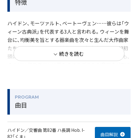
特徴
ハイドン、モーツァルト、ベートーヴェン……彼らは「ウ
ィーン古典派」を代表する3人と言われる。ウィーンを舞
台に、均衡美を旨とする器楽曲を次々と生んだ大作曲家
たち。だが「ウィーン古典派」という概念自体、20世紀初
続きを読む
頭に確立されたものにすぎない。本日演奏される3曲も、
そこには作曲者ごとに異なるさまざまな創意工夫が刻ま
れている。またそれこそが、世界有数の国際都市ウィー
ンの名前を冠した「ウィーン古典派」の本質なのだ。
（小宮正安）
PROGRAM
曲目
ハイドン／交響曲 第82番 ハ長調 Hob. I-
82「くま」