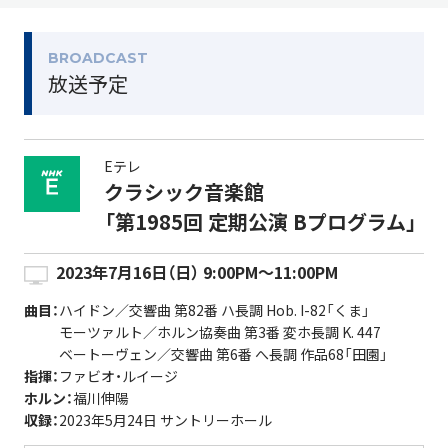
BROADCAST
放送予定
Eテレ
クラシック音楽館
「第1985回 定期公演 Bプログラム」
2023年7月16日（日） 9:00PM～11:00PM
曲目：
ハイドン／交響曲 第82番 ハ長調 Hob. I-82「くま」
モーツァルト／ホルン協奏曲 第3番 変ホ長調 K. 447
ベートーヴェン／交響曲 第6番 へ長調 作品68「田園」
指揮：
ファビオ・ルイージ
ホルン：
福川伸陽
収録：
2023年5月24日 サントリーホール