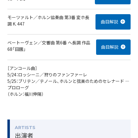
モーツァルト／ホルン協奏曲 第3番 変ホ長
調 K. 447
ベートーヴェン／交響曲 第6番 へ長調 作品
68「田園」
［アンコール曲］
5/24：ロッシーニ／狩りのファンファーレ
5/25：ブリテン／テノール、ホルンと弦楽のためのセレナード ―
プロローグ
（ホルン：福川伸陽）
ARTISTS
出演者