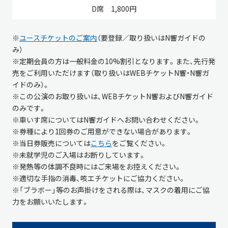
1,800円
※
ユースチケットのご案内
（要登録／取り扱いはN響ガイドの
み）
※定期会員の方は一般料金の10%割引となります。また、先行発
売をご利用いただけます（取り扱いはWEBチケットN響・N響ガ
イドのみ）。
※この公演のお取り扱いは、WEBチケットN響およびN響ガイド
のみです。
※車いす席についてはN響ガイドへお問い合わせください。
※券種により1回券のご用意ができない場合があります。
※当日券販売については
こちら
をご覧ください。
※未就学児のご入場はお断りしています。
※発熱等の体調不良時にはご来場をお控えください。
※適切な手指の消毒、咳エチケットにご協力ください。
※「ブラボー」等のお声掛けをされる際は、マスクの着用にご協
力をお願いいたします。