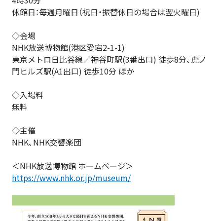
4時30分
休館日：毎週月曜日（祝日・振替休日の場合は翌火曜日)
◇会場
NHK放送博物館(港区愛宕2-1-1)
東京メトロ日比谷線／神谷町駅(3番出口) 徒歩8分、虎ノ
門ヒルズ駅(A1出口) 徒歩10分 ほか
◇入場料
無料
◇主催
NHK、NHK交響楽団
＜NHK放送博物館 ホームページ＞
https://www.nhk.or.jp/museum/