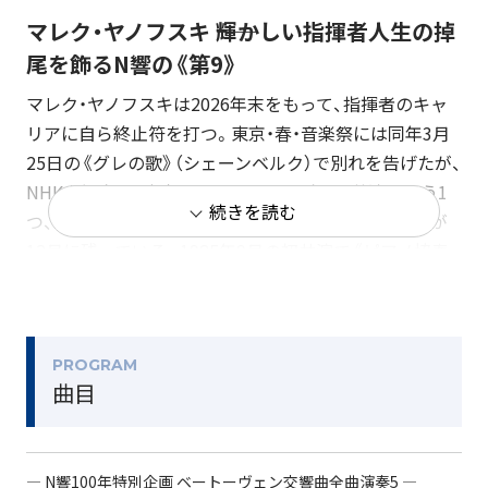
マレク・ヤノフスキ ――輝かしい指揮者人生の掉
尾を飾るN響の《第9》
マレク・ヤノフスキは2026年末をもって、指揮者のキャ
リアに自ら終止符を打つ。東京・春・音楽祭には同年3月
25日の《グレの歌》（シェーンベルク）で別れを告げたが、
NHK交響楽団、東京オペラシンガーズとの共演はもう1
続きを読む
つ、ベートーヴェン《交響曲第9番「合唱つき」》6公演が
12月に残っている。1985年9月の初共演で《ピアノ協奏
曲第5番「皇帝」》（アルフレッド・ブレンデル独奏）を手が
けて以来、ヤノフスキとN響はベートーヴェンを頻繁に
演奏してきた。中でも《第9》は2018年12月の5公演の名
演が記憶に新しい。2025年4月の東京・春・音楽祭では
PROGRAM
曲目
《第9》と同じ1824年に初演された《ミサ・ソレムニス》
をN響、東京オペラシンガーズと演奏、若い頃からヤノフ
スキの持ち味だった厳しく引き締まった造形はそのま
― N響100年特別企画 ベートーヴェン交響曲全曲演奏5 ―
ま、慈しみがじわじわとにじみ出てくる円熟の味わいが