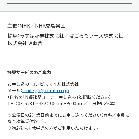
主催：NHK／NHK交響楽団
協賛：みずほ証券株式会社／はごろもフーズ株式会社／
株式会社明電舎
託児サービスのご案内
お申し込み：コンビスマイル株式会社
メール：
smile.gh@combi.co.jp
（件名を「N響託児コーナー申し込み」と記載ください）
TEL：03-6231-6382（9:00am～5:00pm／土日祝は休業）
※公演日の2営業日前までにお申し込みください（有料／定員に
なり次第受付終了）。
※満2歳～未就学児の方がご利用いただけます。