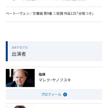
深い感動を与えた。今回の《第9》は様々なマエストロに
よる「N響100年特別企画 ベートーヴェン交響曲全曲演
ベートーヴェン／交響曲 第9番 ニ短調 作品125「合唱つき」
奏」の最終回（第5回）にも当たる。「ヤノフスキ×N響×
オペラシンガーズ」のチームと共演を重ねてきた内外の
名歌手の美声ともども、長く心の中で響き続ける至高の
《第9》体験となるはずだ。
ARTISTS
出演者
指揮
マレク・ヤノフスキ