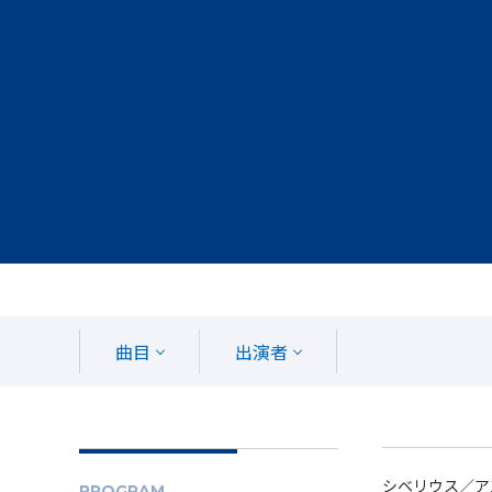
曲目
出演者
シベリウス／ア
PROGRAM