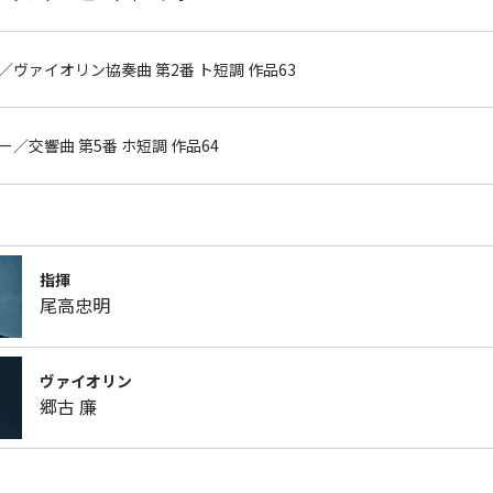
ヴァイオリン協奏曲 第2番 ト短調 作品63
／交響曲 第5番 ホ短調 作品64
指揮
尾高忠明
ヴァイオリン
郷古 廉