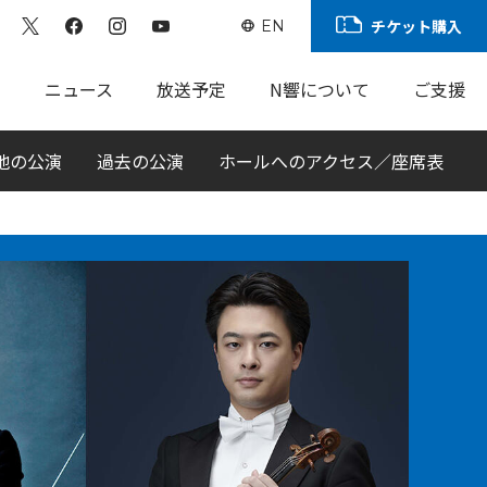
チケット購入
EN
ト
ニュース
放送予定
N響について
ご支援
地の公演
過去の公演
ホールへのアクセス／座席表