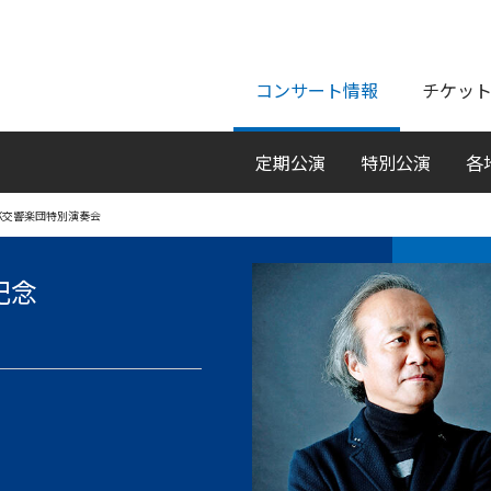
ページの本文へ
コンサート情報
チケッ
定期公演
特別公演
各
HK交響楽団特別演奏会
記念