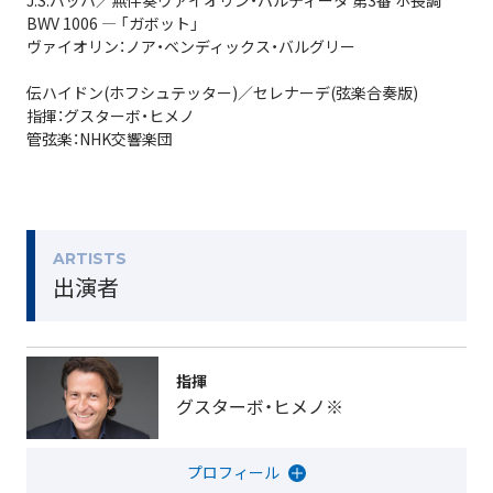
としてデビュー。指揮者としてのキャリアは長くはあり
BWV 1006 ― 「ガボット」
ヴァイオリン：ノア・ベンディックス・バルグリー
ませんが、「魔術師」とも称されるカリスマ性を持ち、瞬
く間にヨーロッパの音楽界に躍り出た注目の存在です。
伝ハイドン(ホフシュテッター)／セレナーデ(弦楽合奏版)
ヴァイオリン協奏曲のソリストは、現在、ベルリン・フィ
指揮：グスターボ・ヒメノ
管弦楽：NHK交響楽団
ルの第1コンサートマスターを務めるノア・ベンディック
ス・バルグリー。新しい世代のクラシック音楽を象徴す
るようなふたりを迎え、名曲がさらなる輝きを増すこと
は間違いありません。
ARTISTS
出演者
（室田尚子／音楽評論家）
指揮
グスターボ・ヒメノ※