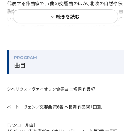
代表する作曲家で、7曲の交響曲のほか、北欧の自然や伝
説などに題材をとった作品を残しました。38歳の年に書
続きを読む
いた《ヴァイオリン協奏曲》は、彼がこの楽器のために作
曲した唯一の協奏曲。ヴァイオリン・ソロがまるで大空
を飛翔するように、澄み切ったメロディを奏でていきま
す。
ベートーヴェンの《交響曲第6番「田園」》は、「田舎での
生活の思い出」と自身のスケッチ帳に記したように、自
PROGRAM
曲目
然の風景に触発され生まれた作品。全部で5つの楽章か
らできていますが、それぞれにタイトルがつけられ、聴
きながら田舎の生活を味わっているかのような気分にな
シベリウス／ヴァイオリン協奏曲 ニ短調 作品47
れる音楽です。穏やかで明るい田園風景や、刻々と変わ
る空の様子、そして自然への感謝の気持ちがあふれてい
ます。
ベートーヴェン／交響曲 第6番 ヘ長調 作品68「田園」
指揮はN響初出演となるグスターボ・ヒメノ。スペイン生
まれでロイヤル・コンセルトヘボウ管弦楽団の打楽器奏
［アンコール曲］
者としてキャリアをスタートさせ、2013年にプロ指揮者
J.S.バッハ／無伴奏ヴァイオリン・パルティータ 第3番 ホ長調