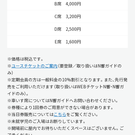
4,000円
3,200円
2,500円
1,600円
※価格は税込です。
※
ユースチケットのご案内
（要登録／取り扱いはN響ガイドの
み）
※定期会員の方は一般料金の10%割引となります。また、先行発
売をご利用いただけます（取り扱いはWEBチケットN響・N響ガ
イドのみ）。
※車いす席についてはN響ガイドへお問い合わせください。
※券種により1回券のご用意ができない場合があります。
※当日券販売については
こちら
をご覧ください。
※未就学児のご入場はお断りしています。
※開場前に屋内でお待ちいただくスペースはございません。ご