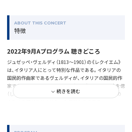
ABOUT THIS CONCERT
特徴
2022年9月Aプログラム 聴きどころ
ジュゼッペ・ヴェルディ（1813～1901）の《レクイエム》
は、イタリア人にとって特別な作品である。イタリアの
国民的作曲家であるヴェルディが、イタリアの国民的作
家であるアレッサンドロ・マンゾーニ（1785～1873）を偲
続きを読む
（しの）んで作曲した作品だからだ。いわば、イタリアの
ふたつの魂がひとつになった作品なのである。
今回、イタリアの名匠ファビオ・ルイージがNHK交響楽
団の首席指揮者に就任して最初の演奏会にこの曲を取り
上げるのは、まったくもってふさわしいことに思える。