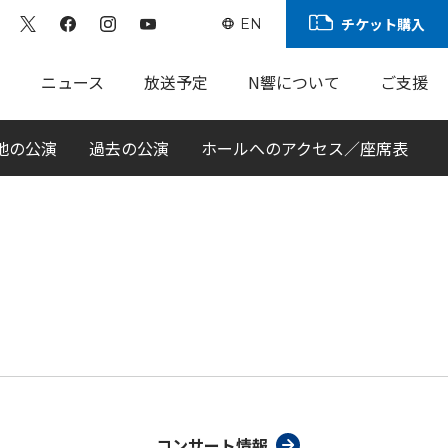
チケット購入
EN
ト
ニュース
放送予定
N響について
ご支援
地の公演
過去の公演
ホールへのアクセス／座席表
コンサート情報