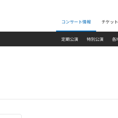
ページの本文へ
コンサート情報
チケッ
定期公演
特別公演
各